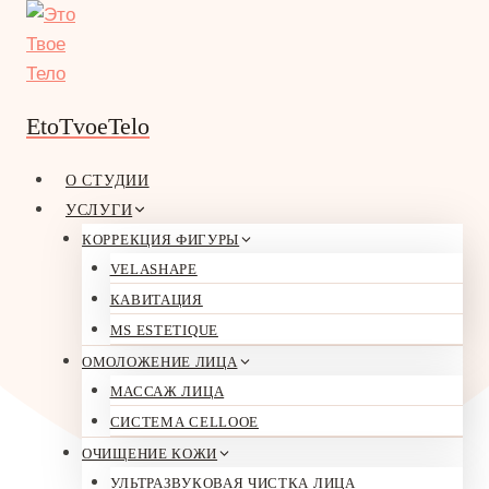
Перейти
к
содержимому
EtoTvoeTelo
О СТУДИИ
УСЛУГИ
КОРРЕКЦИЯ ФИГУРЫ
contact
VELASHAPE
КАВИТАЦИЯ
НАШИ
MS ESTETIQUE
ОМОЛОЖЕНИЕ ЛИЦА
КОНТАКТЫ
МАССАЖ ЛИЦА
СИСТЕМА CELLOOE
ОЧИЩЕНИЕ КОЖИ
УЛЬТРАЗВУКОВАЯ ЧИСТКА ЛИЦА