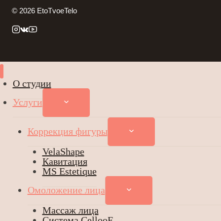
© 2026 EtoTvoeTelo
О студии
Услуги
ПЕРЕКЛЮЧИТЬ
ДОЧЕРНЕЕ
МЕНЮ
Коррекция фигуры
ПЕРЕКЛЮЧИТЬ
ДОЧЕРНЕЕ
МЕНЮ
VelaShape
Кавитация
MS Estetique
Омоложение лица
ПЕРЕКЛЮЧИТЬ
ДОЧЕРНЕЕ
МЕНЮ
Массаж лица
Система CellooE