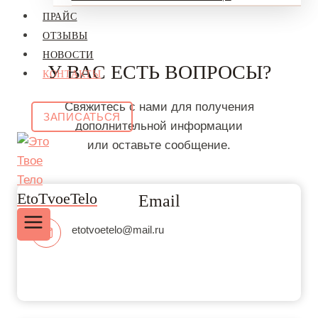
ПРАЙС
ОТЗЫВЫ
НОВОСТИ
У ВАС ЕСТЬ ВОПРОСЫ?
КОНТАКТЫ
Свяжитесь с нами для получения
ЗАПИСАТЬСЯ
дополнительной информации
или оставьте сообщение.
EtoTvoeTelo
Email
etotvoetelo@mail.ru